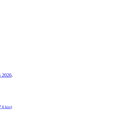
in 2026
.
7.6 kio
)