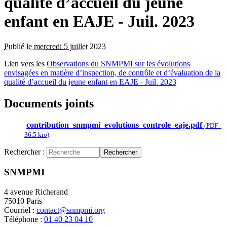
qualité d’accueil du jeune
enfant en EAJE - Juil. 2023
Publié le mercredi 5 juillet 2023
Lien vers les
Observations du SNMPMI sur les évolutions
envisagées en matière d’inspection, de contrôle et d’évaluation de la
qualité d’accueil du jeune enfant en EAJE - Juil. 2023
Documents joints
contribution_snmpmi_evolutions_controle_eaje.pdf
(
PDF
-
36.5 kio
)
Rechercher :
Rechercher
SNMPMI
4 avenue Richerand
75010 Paris
Courriel :
contact@snmpmi.org
Téléphone :
01 40 23 04 10