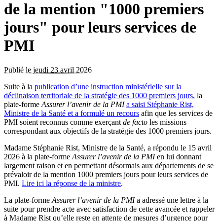
de la mention "1000 premiers
jours" pour leurs services de
PMI
Publié le jeudi 23 avril 2026
Suite à la
publication d’une instruction ministérielle sur la
déclinaison territoriale de la stratégie des 1000 premiers jours
, la
plate-forme
Assurer l’avenir de la PMI
a saisi Stéphanie Rist,
Ministre de la Santé et a formulé un recours
afin que les services de
PMI soient reconnus comme exerçant
de facto
les missions
correspondant aux objectifs de la stratégie des 1000 premiers jours.
Madame Stéphanie Rist, Ministre de la Santé, a répondu le 15 avril
2026 à la plate-forme
Assurer l’avenir de la PMI
en lui donnant
largement raison et en permettant désormais aux départements de se
prévaloir de la mention 1000 premiers jours pour leurs services de
PMI.
Lire ici la réponse de la ministre
.
La plate-forme
Assurer l’avenir de la PMI
a adressé une lettre à la
suite pour prendre acte avec satisfaction de cette avancée et rappeler
à Madame Rist qu’elle reste en attente de mesures d’urgence pour