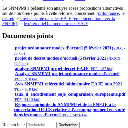
Le SNMPMI a présenté son analyse et ses propositions alternatives
sur de nombreux points à cette réforme, concernant l’
ordonnance
, le
décret
, le
suivi en santé dans les EAJE (en concertation avec la
FNEJE)
, et
le référentiel bâtimentaire des EAJE
.
Documents joints
projet ordonnance modes d’accueil (5 février 2021)
(
DOC
-
83 kio
)
projet de décret modes d’accueil (5 février 2021)
(
DOCX
-
92.9 kio
)
analyse SNMPMI projet décret EAJE
(
PDF
-
187 kio
)
Analyse SNMPMI projet ordonnance modes d’accueil
(
PDF
-
76.8 kio
)
Avis SNMPMI référentiel bâtimentaire EAJE juin 2021
(
PDF
-
15.9 kio
)
taux_d_encadrement_eaje_comparaison_europeenne.pdf
(
PDF
-
241.3 kio
)
Réponse conjointe du SNMPMI et de la FNEJE à la
concertation DGCS relative à l’accompagnement en santé
dans les modes d’accueil
(
PDF
-
249.6 kio
)
Rechercher :
Rechercher