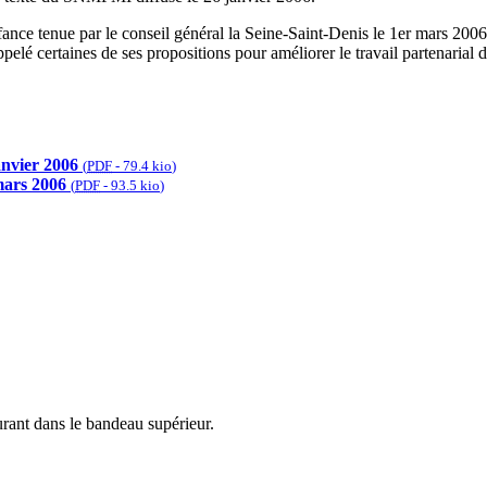
nfance tenue par le conseil général la Seine-Saint-Denis le 1er mars 200
appelé certaines de ses propositions pour améliorer le travail partenarial 
anvier 2006
(
PDF
-
79.4 kio
)
mars 2006
(
PDF
-
93.5 kio
)
urant dans le bandeau supérieur.