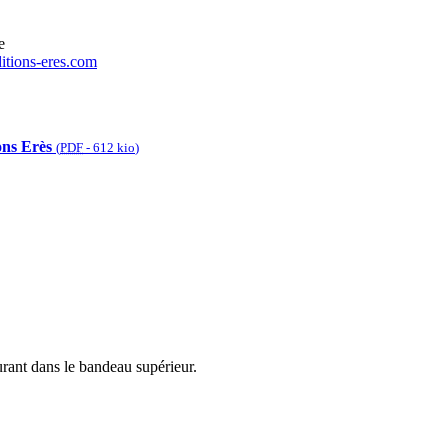
e
tions-eres.com
ons Erès
(
PDF
-
612 kio
)
urant dans le bandeau supérieur.