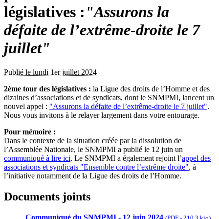
législatives :
"Assurons la
défaite de l’extrême-droite le 7
juillet"
Publié le lundi 1er juillet 2024
2ème tour des législatives :
la Ligue des droits de l’Homme et des
dizaines d’associations et de syndicats, dont le SNMPMI, lancent un
nouvel appel :
"Assurons la défaite de l’extrême-droite le 7 juillet"
.
Nous vous invitons à le relayer largement dans votre entourage.
Pour mémoire :
Dans le contexte de la situation créée par la dissolution de
l’Assemblée Nationale, le SNMPMI a publié le 12 juin un
communiqué à lire ici
. Le SNMPMI a également rejoint l’
appel des
associations et syndicats "Ensemble contre l’extrême droite"
, à
l’initiative notamment de la Ligue des droits de l’Homme.
Documents joints
Communiqué du SNMPMI - 12 juin 2024
(
PDF
-
210.3 kio
)