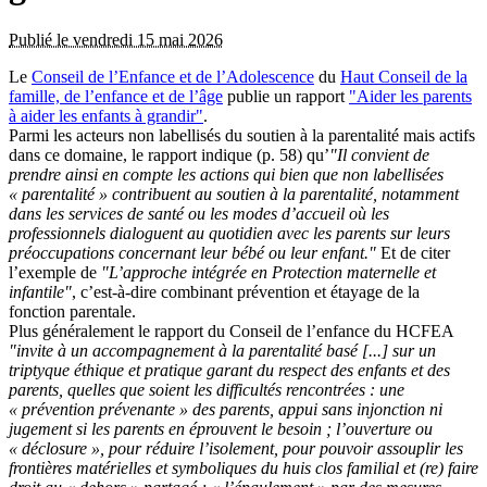
Publié le vendredi 15 mai 2026
Le
Conseil de l’Enfance et de l’Adolescence
du
Haut Conseil de la
famille, de l’enfance et de l’âge
publie un rapport
"Aider les parents
à aider les enfants à grandir"
.
Parmi les acteurs non labellisés du soutien à la parentalité mais actifs
dans ce domaine, le rapport indique (p. 58) qu’
"Il convient de
prendre ainsi en compte les actions qui bien que non labellisées
« parentalité » contribuent au soutien à la parentalité, notamment
dans les services de santé ou les modes d’accueil où les
professionnels dialoguent au quotidien avec les parents sur leurs
préoccupations concernant leur bébé ou leur enfant."
Et de citer
l’exemple de
"L’approche intégrée en Protection maternelle et
infantile"
, c’est-à-dire combinant prévention et étayage de la
fonction parentale.
Plus généralement le rapport du Conseil de l’enfance du HCFEA
"invite à un accompagnement à la parentalité basé [...] sur un
triptyque éthique et pratique garant du respect des enfants et des
parents, quelles que soient les difficultés rencontrées : une
« prévention prévenante » des parents, appui sans injonction ni
jugement si les parents en éprouvent le besoin ; l’ouverture ou
« déclosure », pour réduire l’isolement, pour pouvoir assouplir les
frontières matérielles et symboliques du huis clos familial et (re) faire