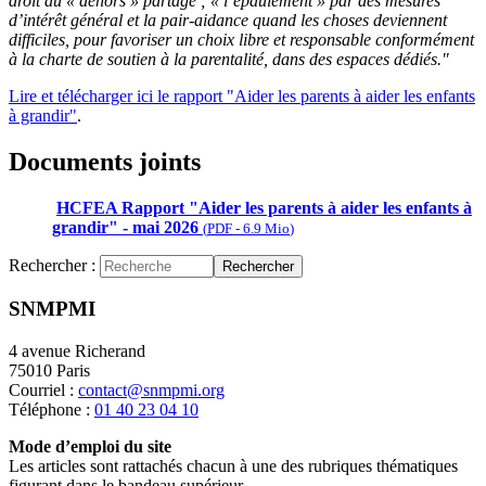
droit au « dehors » partagé ; « l’épaulement » par des mesures
d’intérêt général et la pair-aidance quand les choses deviennent
difficiles, pour favoriser un choix libre et responsable conformément
à la charte de soutien à la parentalité, dans des espaces dédiés."
Lire et télécharger ici le rapport "Aider les parents à aider les enfants
à grandir"
.
Documents joints
HCFEA Rapport "Aider les parents à aider les enfants à
grandir" - mai 2026
(
PDF
-
6.9 Mio
)
Rechercher :
Rechercher
SNMPMI
4 avenue Richerand
75010 Paris
Courriel :
contact@snmpmi.org
Téléphone :
01 40 23 04 10
Mode d’emploi du site
Les articles sont rattachés chacun à une des rubriques thématiques
figurant dans le bandeau supérieur.