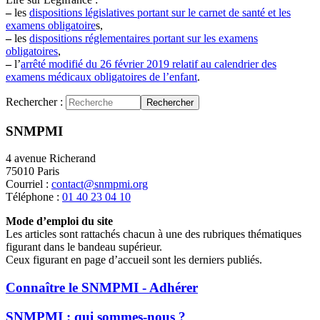
–
les
dispositions législatives portant sur le carnet de santé et les
examens obligatoire
s,
–
les
dispositions réglementaires portant sur les examens
obligatoires
,
–
l’
arrêté modifié du 26 février 2019 relatif au calendrier des
examens médicaux obligatoires de l’enfant
.
Rechercher :
Rechercher
SNMPMI
4 avenue Richerand
75010 Paris
Courriel :
contact@snmpmi.org
Téléphone :
01 40 23 04 10
Mode d’emploi du site
Les articles sont rattachés chacun à une des rubriques thématiques
figurant dans le bandeau supérieur.
Ceux figurant en page d’accueil sont les derniers publiés.
Connaître le SNMPMI - Adhérer
SNMPMI : qui sommes-nous ?