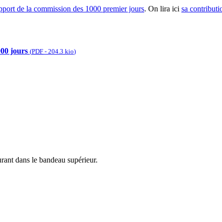
pport de la commission des 1000 premier jours
. On lira ici
sa contributi
000 jours
(
PDF
-
204.3 kio
)
urant dans le bandeau supérieur.