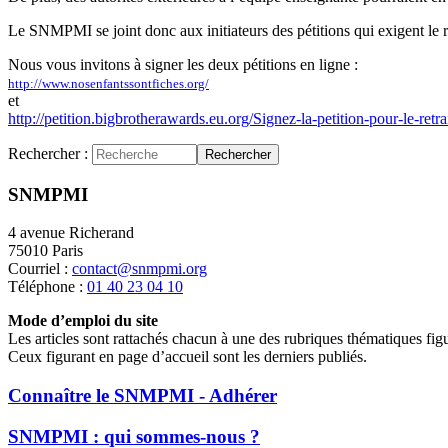
Le SNMPMI se joint donc aux initiateurs des pétitions qui exigent le re
Nous vous invitons à signer les deux pétitions en ligne :
http://www.nosenfantssontfiches.org/
et
http://petition.bigbrotherawards.eu.org/Signez-la-petition-pour-le-retr
Rechercher :
Rechercher
SNMPMI
4 avenue Richerand
75010 Paris
Courriel :
contact@snmpmi.org
Téléphone :
01 40 23 04 10
Mode d’emploi du site
Les articles sont rattachés chacun à une des rubriques thématiques fig
Ceux figurant en page d’accueil sont les derniers publiés.
Connaître le SNMPMI - Adhérer
SNMPMI : qui sommes-nous ?